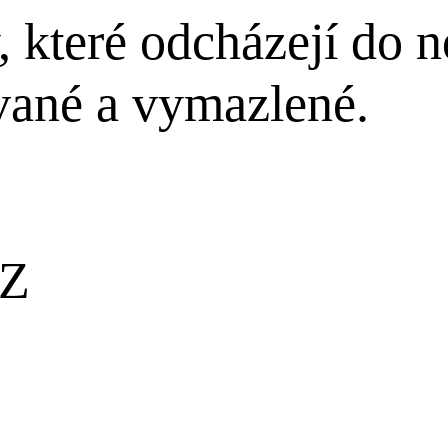
, které odcházejí do
vané a vymazlené.
CZ