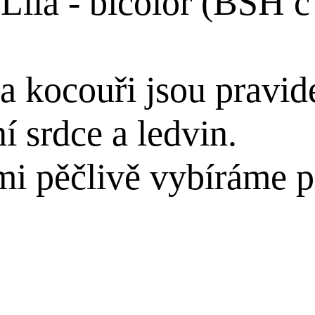
Lila - bicolor (BSH c
 kocouři jsou pravide
 srdce a ledvin.
mi pěčlivě vybíráme 