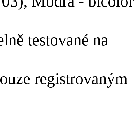
 03), Modrá - bicolor
lně testované na
pouze registrovaným