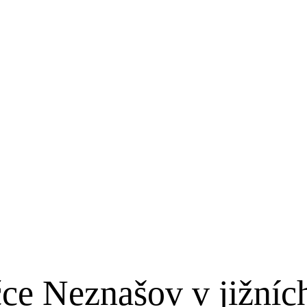
čce Neznašov v jižníc