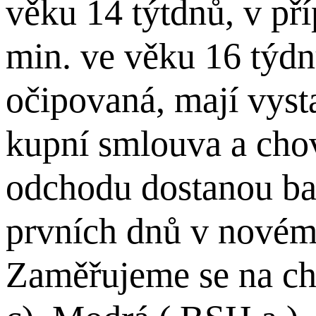
věku 14 týtdnů, v př
min. ve věku 16 týdn
očipovaná, mají vyst
kupní smlouva a chov
odchodu dostanou bal
prvních dnů v nové
Zaměřujeme se na cho