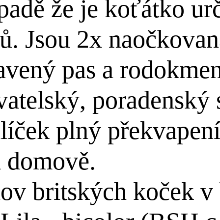
ípadě že je koťátko ur
ů. Jsou 2x naočkovan
avený pas a rodokmen
atelský, poradenský s
íček plný překvapení
m domově.
v britských koček v 