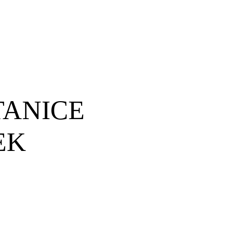
TANICE
EK