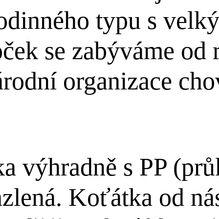
rodinného typu s velk
ček se zabýváme od 
árodní organizace cho
 výhradně s PP (průk
zlená. Koťátka od ná