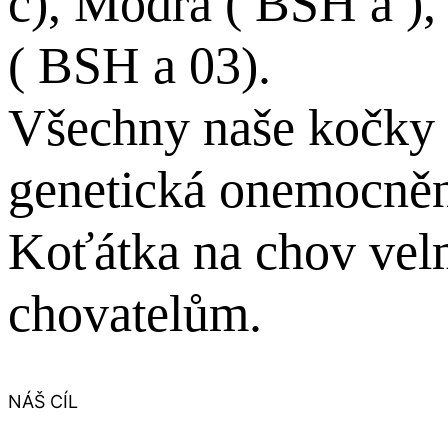
c), Modrá ( BSH a ), 
( BSH a 03).
Všechny naše kočky a
genetická onemocnění
Koťátka na chov vel
chovatelům.
NÁŠ CÍL