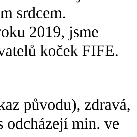
ým srdcem.
roku 2019, jsme
vatelů koček FIFE.
az původu), zdravá,
s odcházejí min. ve