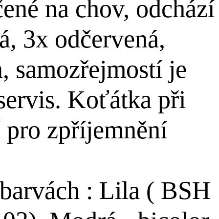
čené na chov, odchází
á, 3x odčervená,
, samozřejmostí je
ervis. Koťátka při
 pro zpříjemnění
barvách : Lila ( BSH